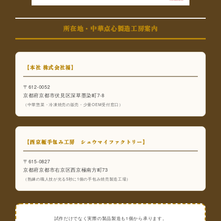
所在地・中華点心製造工房案内
【本社 株式会社福】
〒612-0052
京都府京都市伏見区深草墨染町7-8
（中華惣菜・冷凍焼売の販売・少量OEM受付窓口）
【西京極手包み工房 シュウマイファクトリー】
〒615-0827
京都府京都市右京区西京極南方町73
（熟練の職人技が光る5秒に1個の手包み焼売製造工場）
試作だけでなく実際の製品製造も1個から承ります。