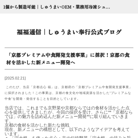
1個から製造可能｜しゅうまいOEM・業務用冷凍シュウマイ委託のしゅうまい奉行【京都点心福】
福福通信｜しゅうまい奉行公式ブログ
「京都プレミアム中食開発支援事業」に採択！京都の食
材を活かした新メニュー開発へ
2025.02.21
このたび、当店「京都点心 福」は、京都府の「京都プレミアム中食開発支援事業」
に採択されました！この事業は、京都の食文化や地域資源を活かした“プレミアムな
中食”を開発・発信することを目的としています。
当店では、これまでも京野菜や京都ならではの食材を活かした点
心を提供してきましたが、今回の採択を受け、さらに**「京都なら
では」の魅力を詰め込んだ新メニュー開発**に取り組んでいきま
す。
京都の食材を活かした新たな挑戦
現在、新メニューの構想として、以下のようなアイデアを考えて
います。