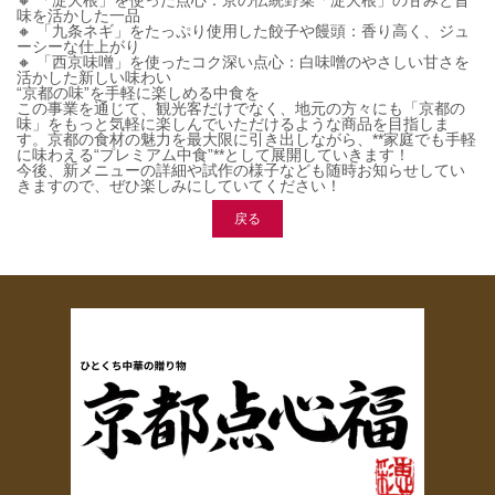
🔸 「淀大根」を使った点心：京の伝統野菜「淀大根」の甘みと旨
味を活かした一品
🔸 「九条ネギ」をたっぷり使用した餃子や饅頭：香り高く、ジュ
ーシーな仕上がり
🔸 「西京味噌」を使ったコク深い点心：白味噌のやさしい甘さを
活かした新しい味わい
“京都の味”を手軽に楽しめる中食を
この事業を通じて、観光客だけでなく、地元の方々にも「京都の
味」をもっと気軽に楽しんでいただけるような商品を目指しま
す。京都の食材の魅力を最大限に引き出しながら、**家庭でも手軽
に味わえる“プレミアム中食”**として展開していきます！
今後、新メニューの詳細や試作の様子なども随時お知らせしてい
きますので、ぜひ楽しみにしていてください！
戻る