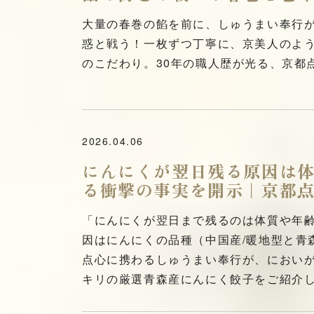
大量の春巻の餡を前に、しゅうまい奉行
惑と戦う！一枚ずつ丁寧に、京美人のよ
のこだわり。30年の職人歴が光る、京都
2026.04.06
にんにくが翌日残る原因は
る衝撃の事実を開示｜京都
「にんにくが翌日まで残るのは体質や年
因はにんにくの品種（中国産/暖地型と青
点心に携わるしゅうまい奉行が、におい
キリの厳選青森産にんにく餃子をご紹介