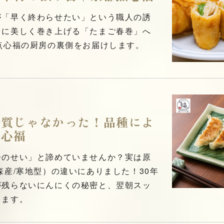
が「早く終わらせたい」という職人の誘
うに美しく巻き上げる「たまご春巻」へ
点心福の厨房の裏側をお届けします。
体質じゃなかった！品種によ
点心福
齢のせい」と諦めていませんか？実は原
森産/寒地型）の違いにありました！30年
が残らないにんにくの秘密と、翌朝スッ
します。