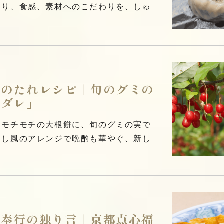
香り、食感、素材へのこだわりを、しゅ
餅のたれレシピ｜旬のグミの
酢ダレ」
はモチモチの大根餅に、旬のグミの実で
ろし風のアレンジで晩酌も華やぐ、新し
く奉行の独り言｜京都点心福