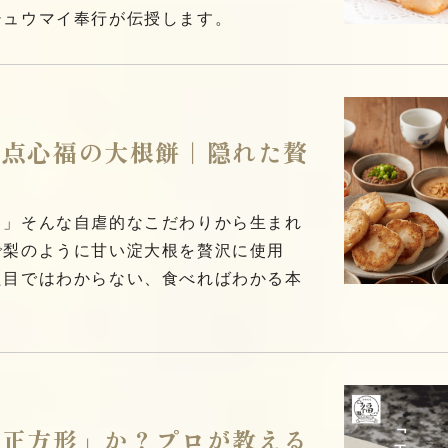
シュウマイ奉行が伝授します。
都点心福の大根餅｜隠れた贅
？」そんな自虐的なこだわりから生まれ
で梨のように甘い淀大根を贅沢に使用
た目ではわからない、食べればわかる本
「正方形」か？プロが教える