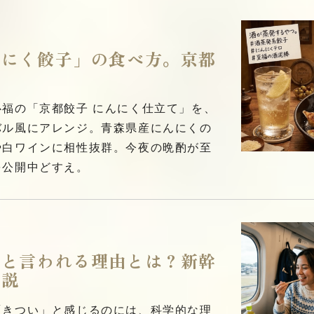
んにく餃子」の食べ方。京都
福の「京都餃子 にんにく仕立て」を、
バル風にアレンジ。青森県産にんにくの
や白ワインに相性抜群。今夜の晩酌が至
を公開中どすえ。
」と言われる理由とは？新幹
解説
「きつい」と感じるのには、科学的な理