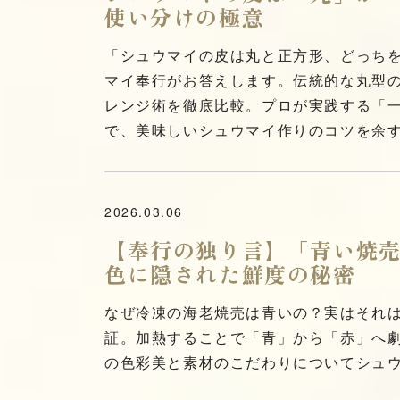
使い分けの極意
「シュウマイの皮は丸と正方形、どっち
マイ奉行がお答えします。伝統的な丸型
レンジ術を徹底比較。プロが実践する「
で、美味しいシュウマイ作りのコツを余
2026.03.06
【奉行の独り言】「青い焼
色に隠された鮮度の秘密
なぜ冷凍の海老焼売は青いの？実はそれ
証。加熱することで「青」から「赤」へ劇
の色彩美と素材のこだわりについてシュ