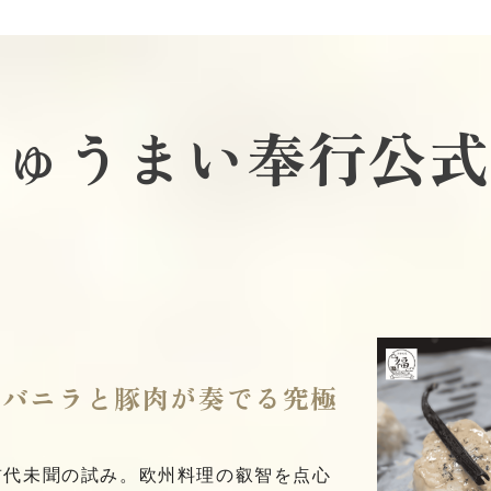
しゅうまい奉行公式
産バニラと豚肉が奏でる究極
前代未聞の試み。欧州料理の叡智を点心