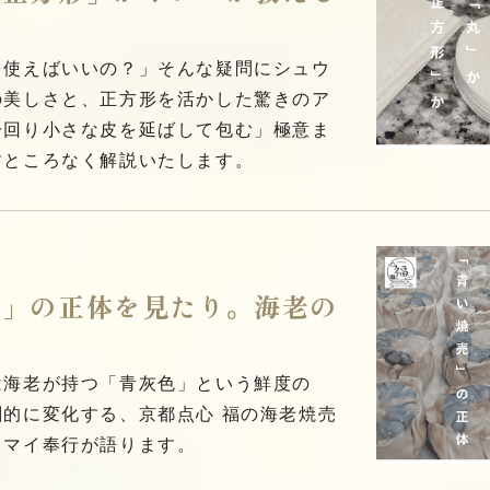
を使えばいいの？」そんな疑問にシュウ
の美しさと、正方形を活かした驚きのア
一回り小さな皮を延ばして包む」極意ま
すところなく解説いたします。
売」の正体を見たり。海老の
は海老が持つ「青灰色」という鮮度の
的に変化する、京都点心 福の海老焼売
ウマイ奉行が語ります。