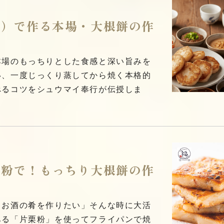
粉）で作る本場・大根餅の作
本場のもっちりとした食感と深い旨みを
い、一度じっくり蒸してから焼く本格的
べるコツをシュウマイ奉行が伝授しま
栗粉で！もっちり大根餅の作
とお酒の肴を作りたい」そんな時に大活
ある「片栗粉」を使ってフライパンで焼