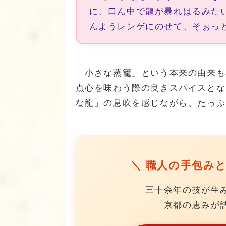
に、口ん中で龍が暴れはるみた
んようレンゲにのせて、そぉっ
「小さな蒸籠」という本来の由来も
点心を味わう際の良きスパイスとな
な龍」の息吹を感じながら、たっぷ
＼ 職人の手包み
三十余年の技が生
京都の恵みが