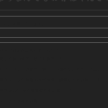
中にお返事いたします。
料理でお悩みはありませんか？
都点心福の焼売・餃子を販売したい。
社オリジナルの焼売・餃子・小籠包などを作ってほしい
華料理・点心製造の技術指導、講演などをお願いしたい
華料理のOEMや製造委託をお願いしたい。
ディアの取材をお願いしたい。