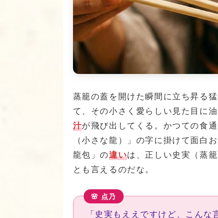
蒸籠の蓋を開けた瞬間に立ち昇る猛
て、その小さく愛らしい見た目に油
汁
が飛び出してくる。かつての食通
（小さな龍）」の字に掛けて面白お
龍包」の
違い
は、正しい史実（蒸籠
とも言えるのだな。
「史実もええですけど、こんな