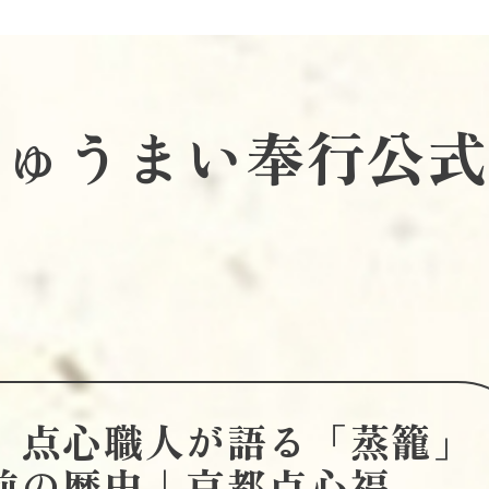
しゅうまい奉行公式
来】点心職人が語る「蒸籠」
前の歴史｜京都点心福