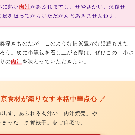
いに熱い
肉汁
があふれますし。せやさかい、火傷せ
と皮を破ってからいただかんとあきませんねぇ」
奥深きものだが、このような情景豊かな話題もまた、
ろう。次に小籠包を召し上がる際は、ぜひこの「小さ
りの
肉汁
を味わっていただきたい。
と京食材が織りなす本格中華点心 ／
み出す、あふれる肉汁の「肉汁焼売」や
詰まった「京都餃子」をご自宅で。