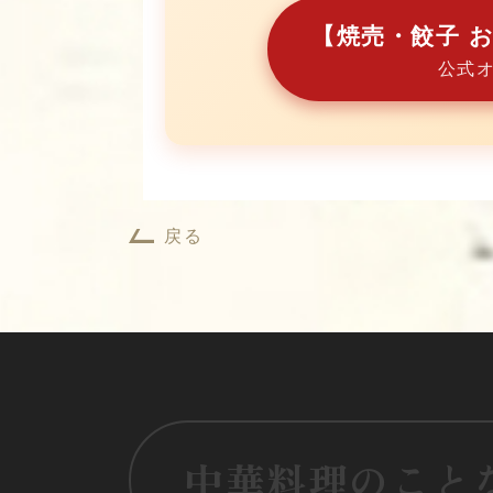
【焼売・餃子 
公式
戻る
中華料理のこと