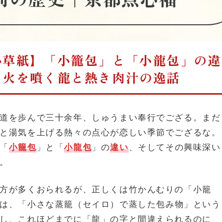
心草紙】「小籠包」と「小龍包」の違
た火を噴く龍と熱き肉汁の逸話
道を歩んで三十余年、しゅうまい奉行でござる。まだ
と湯気を上げる熱々の点心が恋しい季節でござるな。
「
小籠包
」と「
小龍包
」の
違い
、そしてその興味深い
。
方が多くおられるが、正しくは竹かんむりの「小籠
は、「小さな蒸籠（セイロ）で蒸した包み物」という
し、これほどまでに「龍」の字と間違えられるのに