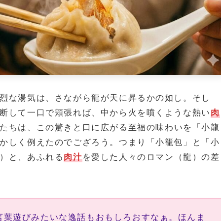
烈な湯気は、さながら龍が天に昇るかの如し。そし
断して一口で頬張れば、中から火を噴くような熱い
肉
たちは、この驚きと口に広がる至福の味わいを「小龍
かしく例えたのでござろう。つまり「小籠包」と「小
）と、あふれる
肉汁
を愛した人々のロマン（龍）の差
言葉遊びみたいな逸話もおもしろおすなぁ。ほんま