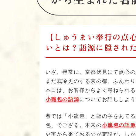
【しゅうまい奉行の点
いとは？語源に隠され
いざ、尋常に。京都伏見にて点心の
まだ底冷えのする京の都、ふんわり
本日は、お客様からよく尋ねられる
小籠包の語源
についてお話ししよう
巷では「小龍包」と龍の字をあてる
包」でござる。本来の
小籠包の語源
史実から来ておるのが定説だ。しか