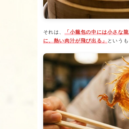
それは、
「小籠包の中には小さな龍
に、熱い肉汁が飛び出る」
というも