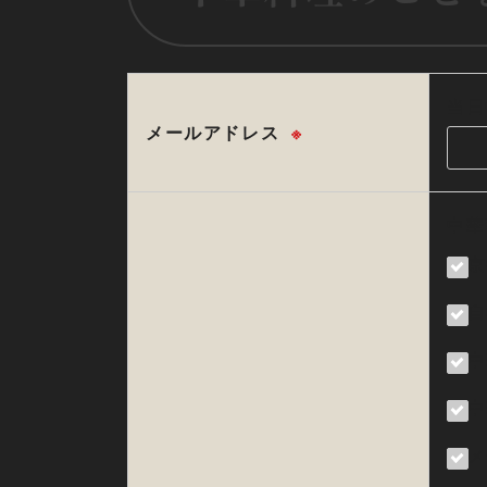
当日
メールアドレス
※
中華
京
自
中
中
メ