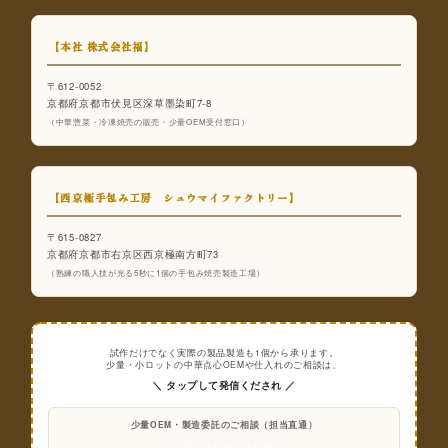
【本社 株式会社福】
〒612-0052
京都府京都市伏見区深草墨染町7-8
（中華惣菜・冷凍焼売の販売・少量OEM受付窓口）
【西京極手包み工房 シュウマイファクトリー】
〒615-0827
京都府京都市右京区西京極南方町73
（熟練の職人技が光る5秒に1個の手包み焼売製造工場）
試作だけでなく実際の製品製造も1個から承ります。
少量・小ロットの中華点心OEMや仕入れのご相談は、
＼ タップして発信くだされ ／
少量OEM・製造委託のご相談（担当直通）