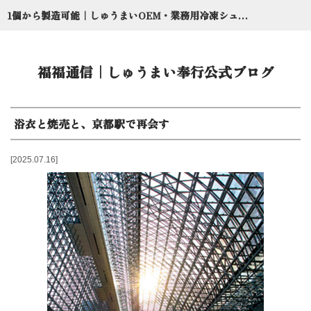
1個から製造可能｜しゅうまいOEM・業務用冷凍シュウマイ委託のしゅうまい奉行【京都点心福】
福福通信｜しゅうまい奉行公式ブログ
浴衣と焼売と、京都駅で再会す
2025.07.16