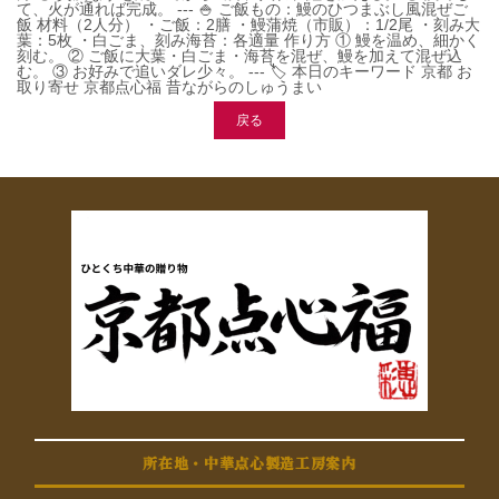
て、火が通れば完成。 --- 🍚 ご飯もの：鰻のひつまぶし風混ぜご
飯 材料（2人分） ・ご飯：2膳 ・鰻蒲焼（市販）：1/2尾 ・刻み大
葉：5枚 ・白ごま、刻み海苔：各適量 作り方 ① 鰻を温め、細かく
刻む。 ② ご飯に大葉・白ごま・海苔を混ぜ、鰻を加えて混ぜ込
む。 ③ お好みで追いダレ少々。 --- 🏷️ 本日のキーワード 京都 お
取り寄せ 京都点心福 昔ながらのしゅうまい
戻る
所在地・中華点心製造工房案内