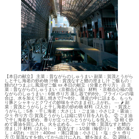
【本日の献立】 主菜：昔ながらのしゅうまい 副菜：賀茂とうがら
しと干し海老の炒め物 汁物：賀茂なすと鱧の澄まし汁 ご飯もの：
鰻のひつまぶし風混ぜご飯 📜 本日の献立（分量と作り方） 🥟 主
菜：昔ながらのしゅうまい（京都点心福） 材料 ・京都点心福の昔
ながらのしゅうまい：6個 作り方 蒸し器で約8分。フライパンの場
合は、水を加えて蒸し焼きで7〜8分。 薄皮の中に詰まる、もっち
り豚とシャキッとクワイの妙味をそのまま召し上がれ。 --- 🌶️ 副
菜：賀茂とうがらしと干し海老の炒め物 材料（2人分） ・賀茂と
うがらし：5本 ・干し海老：大さじ1 ・ごま油：小さじ2 ・醤油：
少々 作り方 ① 賀茂とうがらしは縦に切り目を入れる。 ② ごま油
で干し海老を炒め、香りが立ったらとうがらしを投入。 ③ 軽く炒
めて醤油を回し入れ、火を止める。 --- 🍲 汁物：賀茂なすと鱧の
澄まし汁 材料（2人分） ・賀茂なす：1/2個（輪切り） ・鱧の落と
し：4切れ ・出汁：400ml ・薄口醤油：小さじ1 ・塩：少々 作り
方 ① 賀茂なすを焼いてから出汁に入れ、鱧を加える。 ② 調味し