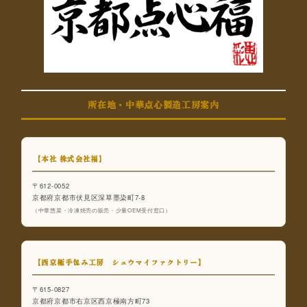
所在地・中華点心製造工房案内
【本社 株式会社福】
〒612-0052
京都府京都市伏見区深草墨染町7-8
（中華惣菜・冷凍焼売の販売・少量OEM受付窓口）
【西京極手包み工房 シュウマイファクトリー】
〒615-0827
京都府京都市右京区西京極南方町73