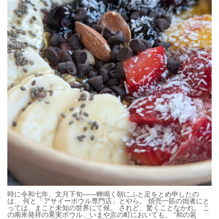
時に令和七年、文月下旬――蝉鳴く朝にふと足をとめ申したの
は、 何と「アサイーボウル専門店」とやら。 焼売一筋の拙者にと
っては、まこと未知の世界にて候。 されど、驚くことなかれ。 こ
の南米発祥の果実ボウル、いまや京の町においても、 “和の装