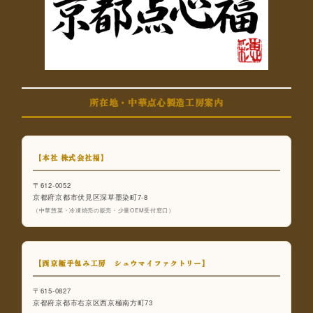
所在地・中華点心製造工房案内
【本社 株式会社福】
〒612-0052
京都府京都市伏見区深草墨染町7-8
（中華惣菜・冷凍焼売の販売・少量OEM受付窓口）
【西京極手包み工房 シュウマイファクトリー】
〒615-0827
京都府京都市右京区西京極南方町73