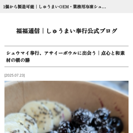
1個から製造可能｜しゅうまいOEM・業務用冷凍シュウマイ委託のしゅうまい奉行【京都点心福】
福福通信｜しゅうまい奉行公式ブログ
シュウマイ奉行、アサイーボウルに出会う｜点心と和素
材の朝の膳
2025.07.23