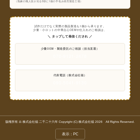
（熟練の職人技が光る5秒に1個の手包み焼売製造工場）
試作だけでなく実際の製品製造も1個から承ります。
少量・小ロットの中華点心OEMや仕入れのご相談は、
＼ タップして発信くだされ ／
少量OEM・製造委託のご相談（担当直通）
070-9121-2478
代表電話（株式会社福）
090-5041-9130
版権所有 ⚖️ 株式会社福 二千二十六年 Copyright (C) 株式会社福 2026 All Rights Reserved.
表示：PC