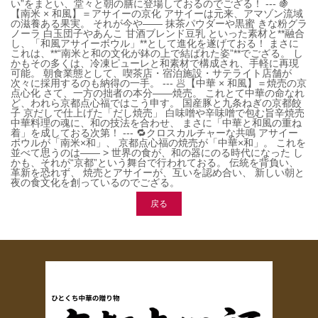
い”をまとい、堂々と朝の膳に登場しておるのでござる！ --- 🍇
【南米 × 和風】＝アサイーの京化 アサイーは元来、アマゾン流域
の滋養ある果実。 それが今や―― 抹茶パウダーや黒蜜 きな粉グラ
ノーラ 白玉団子やあんこ 甘酒ブレンド豆乳 といった素材と**融合
し、「和風アサイーボウル」**として進化を遂げておる！ まさに
これは、**“南米と和の文化が鉢の上で結ばれた姿”**でござる。 し
かもその多くは、冷凍ピューレと和素材で構成され、手軽に再現
可能。 朝食業態として、喫茶店・宿泊施設・サテライト店舗が
次々に採用するのも納得の一手。 --- 🥟【中華 × 和風】＝焼売の京
点心化 さて、一方の拙者の本分――焼売。 これとて中華の命なれ
ど、われら京都点心福ではこう申す。 国産豚と九条ねぎの京都餃
子 京だしで仕上げた「だし焼売」 白味噌や辛味噌で包む旨辛焼売
中華料理の魂に、和の技法を合わせ、 まさに「中華と和風の重ね
着」を成しておる次第！ --- 🔁クロスカルチャーな共鳴 アサイー
ボウルが「南米×和」、 京都点心福の焼売が「中華×和」。 これを
並べて思うのは―― > 世界の食が、和の器にのる時代になった し
かも、それが“京都”という舞台で行われておる。 伝統を背負い、
革新を恐れず、 焼売とアサイーが、互いを認め合い、 新しい朝と
夜の食文化を創っているのでござる。
戻る